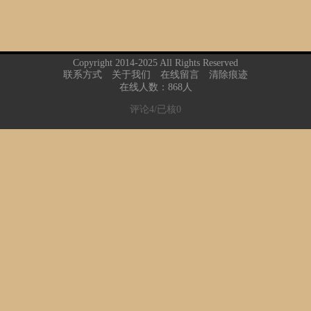
Copyright 2014-2025 All Rights Reserved
联系方式
关于我们
在线留言
清除痕迹
在线人数：868人
评论
4
/已核
0