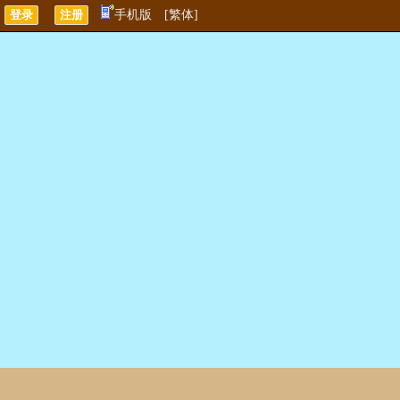
手机版
[繁体]