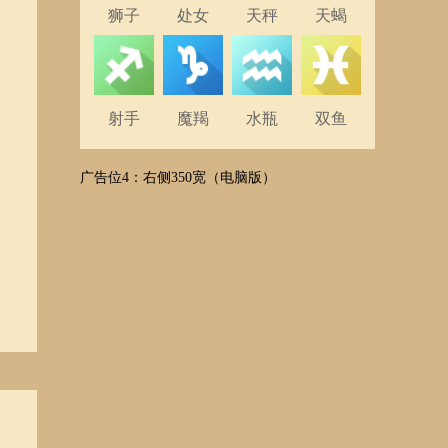
狮子
处女
天秤
天蝎
射手
魔羯
水瓶
双鱼
广告位4：右侧350宽（电脑版）