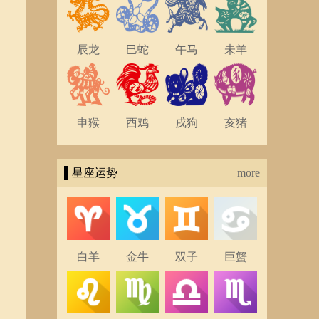
辰龙
巳蛇
午马
未羊
申猴
酉鸡
戌狗
亥猪
▌星座运势
more
白羊
金牛
双子
巨蟹