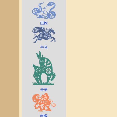
巳蛇
午马
未羊
申猴