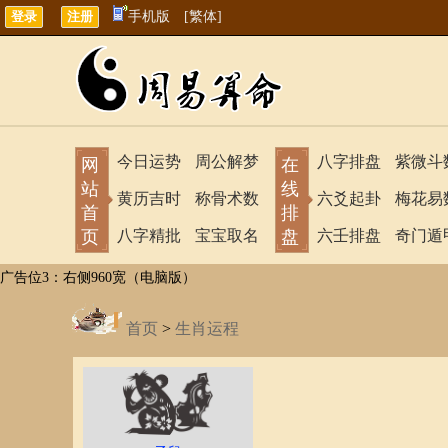
手机版
[繁体]
今日运势
周公解梦
八字排盘
紫微斗
网
在
站
线
黄历吉时
称骨术数
六爻起卦
梅花易
首
排
页
八字精批
宝宝取名
盘
六壬排盘
奇门遁
广告位3：右侧960宽（电脑版）
首页
>
生肖运程