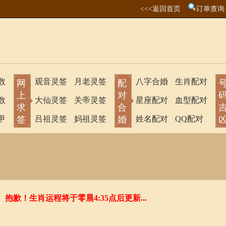
<<<返回首页
订单查询
数
观音灵签
月老灵签
八字合婚
生肖配对
网
配
上
对
数
大仙灵签
关帝灵签
星座配对
血型配对
求
合
甲
签
吕祖灵签
妈祖灵签
婚
姓名配对
QQ配对
抱歉！生肖运程将于零晨4:35点后更新...