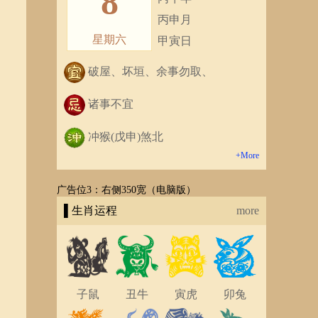
8
丙申月
星期六
甲寅日
破屋、坏垣、余事勿取、
诸事不宜
冲猴(戊申)煞北
+More
广告位3：右侧350宽（电脑版）
▌生肖运程
more
子鼠
丑牛
寅虎
卯兔