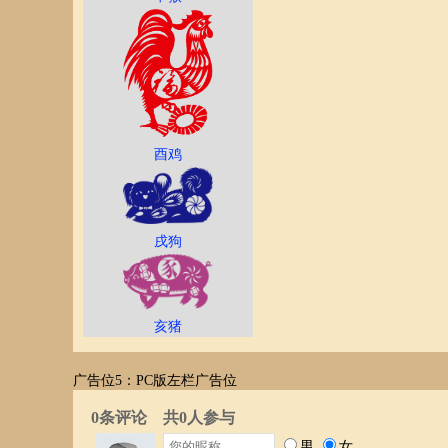
酉鸡
戌狗
亥猪
广告位5：PC版左栏广告位