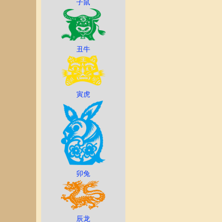
子鼠
丑牛
寅虎
卯兔
辰龙