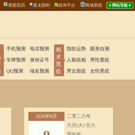
查新旧历
真太阳时
咨询平台
商城系统
手机预测
电话预测
指纹运势
眼形自测
号
相
码
术
车牌预测
身份证号
人脸痣相
男性墨痣
吉
黑
凶
QQ预测
域名预测
痣
男女面痣
女性黑痣
2026年8月
二零二六年
六月(大) 廿六
丙午年